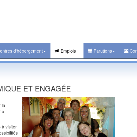
entres d'hébergement
Emplois
Parutions
Con
MIQUE ET ENGAGÉE
 la
r à
 à visiter
ssibilités