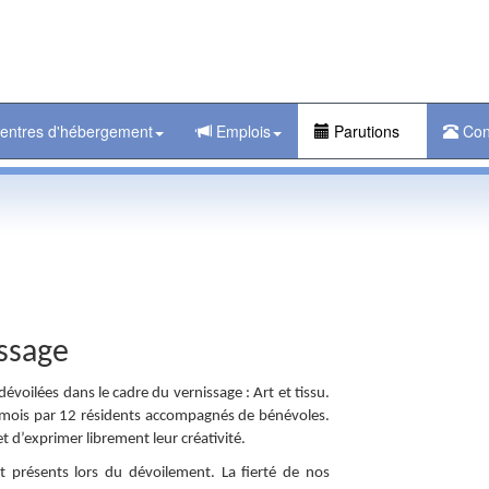
entres d'hébergement
Emplois
Parutions
Con
ssage
dévoilées dans le cadre du vernissage : Art et tissu.
rs mois par 12 résidents accompagnés de bénévoles.
t d’exprimer librement leur créativité.
nt présents lors du dévoilement. La fierté de nos